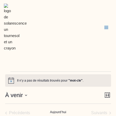
Aller
au
contenu
Il n’y a pas de résultats trouvés pour
"mot-cle"
.
Notice
Nav
Nav
À venir
Liste
de
Sélectionnez
par
vue
une
Évènements
Aujourd’hui
Évènements
con
Précédents
Suivants
Évè
date.