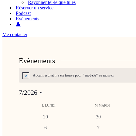
Rayonner tel·le que tu es
Réserver un service
Podcast
Événements
👤
Me contacter
Évènements
Aucun résultat n’a été trouvé pour
"mot-cle"
ce mois-ci.
Notice
7/2026
Sélectionnez
Calendrier
une
L
LUNDI
M
MARDI
date.
de
0
0
29
30
Évènements
évènements
évènements
0
0
6
7
évènements
évènements