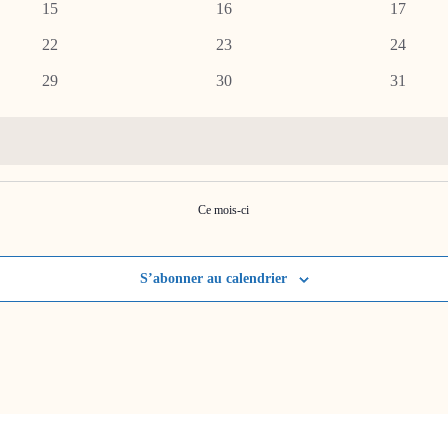
0
0
0
15
16
17
évènements
évènements
évènemen
0
0
0
22
23
24
évènements
évènements
évènemen
0
0
0
29
30
31
évènements
évènements
évènemen
Ce mois-ci
S’abonner au calendrier