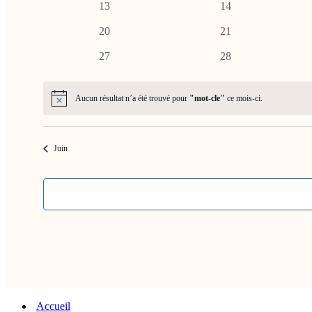
0
0
13
14
évènements
évènements
0
0
20
21
évènements
évènements
0
0
27
28
évènements
évènements
Aucun résultat n’a été trouvé pour
"mot-cle"
ce mois-ci.
Notice
Juin
Accueil